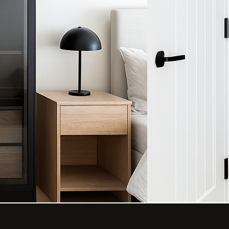
ב
א
מו